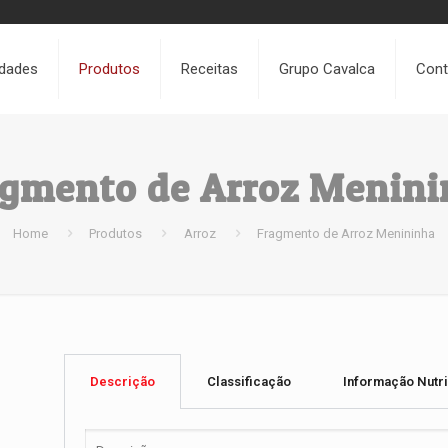
idades
Produtos
Receitas
Grupo Cavalca
Cont
agmento de Arroz Menini
Home
Produtos
Arroz
Fragmento de Arroz Menininha
Descrição
Classificação
Informação Nutri