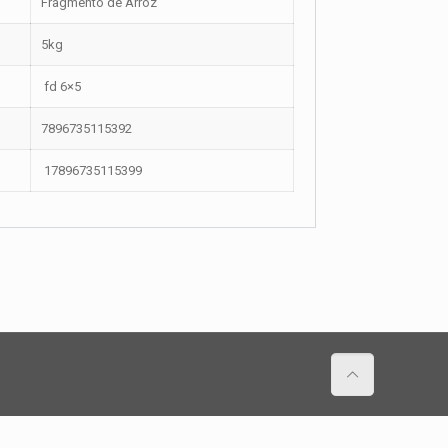
Fragmento de Arroz
5kg
fd 6×5
7896735115392
17896735115399