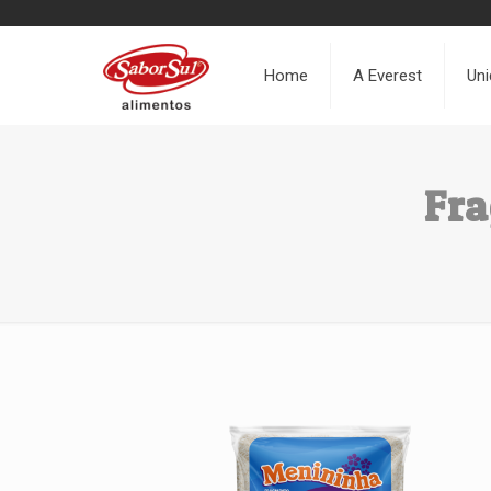
Home
A Everest
Un
Fr